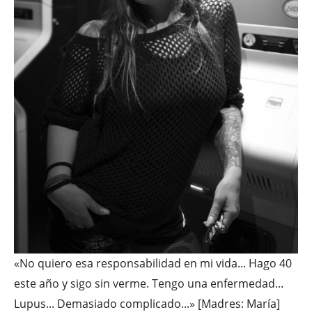
«No quiero esa responsabilidad en mi vida... Hago 40
este año y sigo sin verme. Tengo una enfermedad...
Lupus... Demasiado complicado...» [Madres: María]